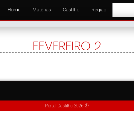
Home
Matérias
Castilho
Região
FEVEREIRO 2
Portal Castilho 2026 ®